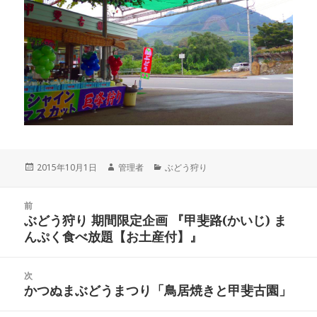
投
作
カ
2015年10月1日
管理者
ぶどう狩り
稿
成
テ
日:
者
ゴ
投
リ
前
稿
ぶどう狩り 期間限定企画 『甲斐路(かいじ) ま
ー
前
ナ
んぷく食べ放題【お土産付】』
の
ビ
投
ゲ
稿:
次
ー
かつぬまぶどうまつり「鳥居焼きと甲斐古園」
次
シ
の
ョ