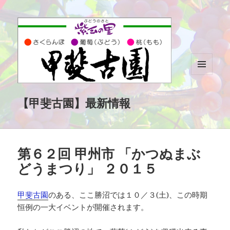
メニュ
ーとウ
ィジェ
【甲斐古園】最新情報
ット
第６２回 甲州市 「かつぬまぶ
どうまつり」 ２０１５
甲斐古園
のある、ここ勝沼では１０／３(土)、この時期
恒例の一大イベントが開催されます。